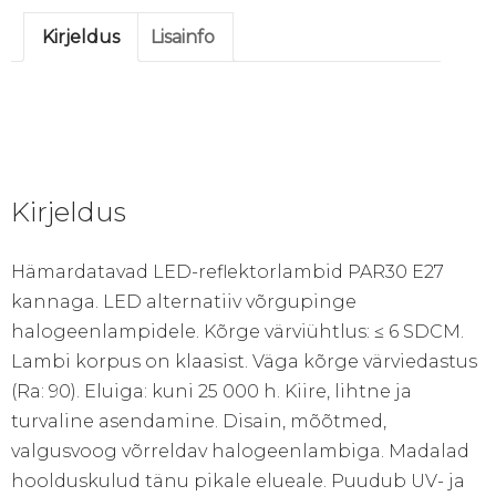
1500
Kirjeldus
Lisainfo
CD
230V
E27
kogus
Kirjeldus
Hämardatavad LED-reflektorlambid PAR30 E27
kannaga. LED alternatiiv võrgupinge
halogeenlampidele. Kõrge värviühtlus: ≤ 6 SDCM.
Lambi korpus on klaasist. Väga kõrge värviedastus
(Ra: 90). Eluiga: kuni 25 000 h. Kiire, lihtne ja
turvaline asendamine. Disain, mõõtmed,
valgusvoog võrreldav halogeenlambiga. Madalad
hoolduskulud tänu pikale elueale. Puudub UV- ja