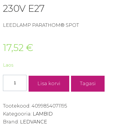
230V E27
LEEDLAMP PARATHOM® SPOT
17,52
€
Laos
LED
Lisa korvi
Tagasi
PAR30
DIM
7536
Tootekood:
4099854071195
10W/927
Kategooria:
LAMBID
633
Brand:
LEDVANCE
lm