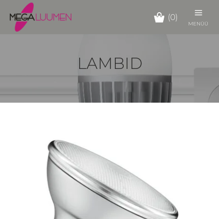
(0)
MENÜÜ
LAMBID