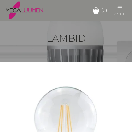
(0)
MENÜÜ
LAMBID