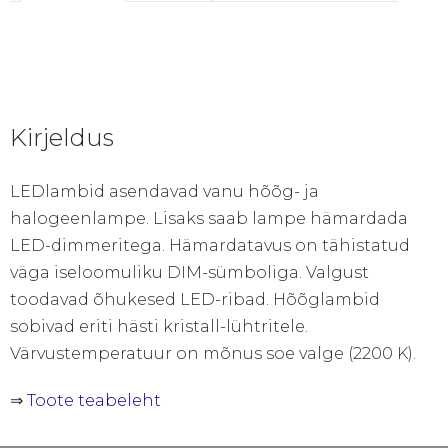
(4713733)
kogus
Kirjeldus
LEDlambid asendavad vanu hõõg- ja
halogeenlampe. Lisaks saab lampe hämardada
LED-dimmeritega. Hämardatavus on tähistatud
väga iseloomuliku DIM-sümboliga. Valgust
toodavad õhukesed LED-ribad. Hõõglambid
sobivad eriti hästi kristall-lühtritele.
Värvustemperatuur on mõnus soe valge (2200 K).
⇒
Toote teabeleht