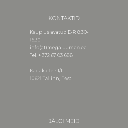
KONTAKTID
Kauplus avatud E-R 8:30-
16:30
info(at)megaluumen.ee
Tel. + 372 67 03 688
Kadaka tee 1/1
10621 Tallinn, Eesti
JÄLGI MEID