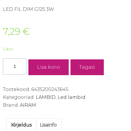
LED FIL DIM G125 3W
7,29
€
Laos
Led
Lisa korvi
Tagasi
Fil
Dim
G125
Tootekood:
6435200243645
3W/822
Kategooriad:
LAMBID
,
Led lambid
DIM
Brand:
AIRAM
300
lm
Kirjeldus
Lisainfo
klaar